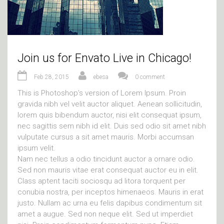
Join us for Envato Live in Chicago!
Feb 28, 2015
ebesa
0 comment
This is Photoshop’s version of Lorem Ipsum. Proin
gravida nibh vel velit auctor aliquet. Aenean sollicitudin,
lorem quis bibendum auctor, nisi elit consequat ipsum,
nec sagittis sem nibh id elit. Duis sed odio sit amet nibh
vulputate cursus a sit amet mauris. Morbi accumsan
ipsum velit.
Nam nec tellus a odio tincidunt auctor a ornare odio.
Sed non mauris vitae erat consequat auctor eu in elit.
Class aptent taciti sociosqu ad litora torquent per
conubia nostra, per inceptos himenaeos. Mauris in erat
justo. Nullam ac urna eu felis dapibus condimentum sit
amet a augue. Sed non neque elit. Sed ut imperdiet